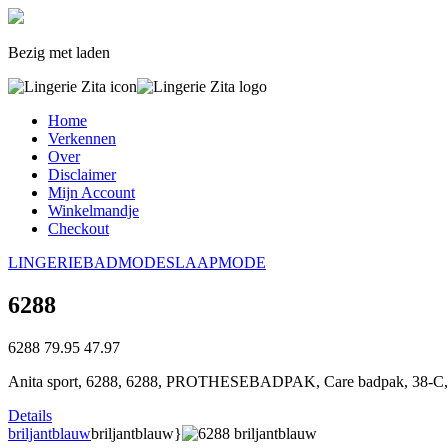
Bezig met laden
Home
Verkennen
Over
Disclaimer
Mijn Account
Winkelmandje
Checkout
LINGERIE
BADMODE
SLAAPMODE
6288
6288
79.95
47.97
Anita sport, 6288, 6288, PROTHESEBADPAK, Care badpak, 38-C,
Details
briljantblauw
briljantblauw}